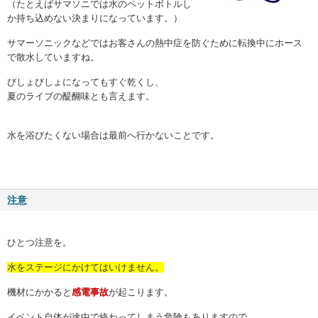
（たとえば
サマソニ
では水のペットボトルし
か持ち込めない決まりになっています。）
サマーソニック
などではお客さんの
熱中症
を防ぐために転換中にホース
で散水していますね。
びしょびしょになってもすぐ乾くし、
夏のライブ
の醍醐味とも言えます。
水を浴びたくない場合は最前へ行かないことです。
注意
ひとつ注意を。
水をステージにかけてはいけません。
機材にかかると
感電事故
が起こります。
イベント自体が途中で終わってしまう危険もありますので、